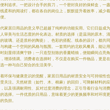
的便利追求。一把设计合手的剪刀，一个密封良好的保鲜盒，一
光线柔和的阅读灯，都在各自的岗位上，默默提升着效率，减少
不便。
现代家居日用品的意义早已超越了纯粹的功能实用。它们日益成
个人审美与生活态度的外化表达。材质的选择（是温润的原木、
冷的玻璃、还是质朴的陶瓷）、色彩的搭配、线条的设计，都共
参与构建一个空间的风格与氛围。一套简约的北欧风餐具，能让
餐时刻显得清爽宁静；一只造型别致的香薰蜡烛，便能瞬间点亮
落，增添情调。消费者在选择时，不仅是在购买一件物品，更是
挑选一种与自己契合的生活美学。
随着环保与健康意识的觉醒，家居日用品的材质安全与可持续性
备受关注。天然材质（如竹、木、棉麻）的回归，可降解材料的
用，以及强调耐用性、反对过度消费的理念，正引导着行业与消
者的选择。一件优质的日用品，意味着更少的更换频率和对环境
小的负担。