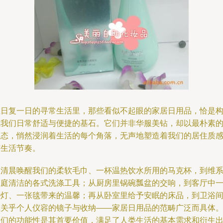
在日复一日的寻常生活里，那些看似不起眼的家居日用品，恰是
成我们日常舒适与便捷的基石。它们并非华服美钻，却以最朴素
姿态，悄然浸润着生活的每个角落，无声地塑造着我们的居住质
与生活节奏。
从清晨唤醒我们的柔软毛巾、一杯温热饮水所用的马克杯，到维
家庭清洁的各式洗涤工具；从厨房里锅碗瓢盆的交响，到客厅中
盏灯、一张毯带来的温馨；再从卧室里给予安眠的床品，到卫浴
里关乎个人仪容的镜子与收纳——家居日用品的范畴广泛而具体
它们的功能性是其首要价值，满足了人类生活的基本需求和衍生