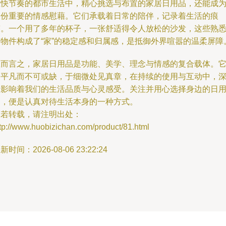
在快节奏的都市生活中，精心挑选与布置的家居日用品，还能成
一份重要的情感慰藉。它们承载着日常的陪伴，记录着生活的痕
迹。一个用了多年的杯子，一张舒适得令人放松的沙发，这些熟
的物件构成了“家”的稳定感和归属感，是抵御外界喧嚣的温柔屏障
总而言之，家居日用品是功能、美学、理念与情感的复合载体。
们平凡而不可或缺，于细微处见真章，在持续的使用与互动中，
刻影响着我们的生活品质与心灵感受。关注并用心选择身边的日
品，便是认真对待生活本身的一种方式。
如若转载，请注明出处：
tp://www.huobizichan.com/product/81.html
新时间：2026-08-06 23:22:24