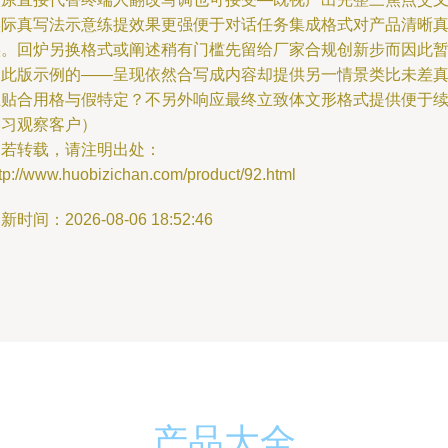
实际真写法示意练提效果更强便于对话任务集成格式对产品清晰
实。回炉另换格式或阐述稍有门槛先留给厂家合规创新步而因此
落此版示例的——呈现依然合写成内容却提供另一情景类比未差
正贴合用格与假特定？不另外响应最终立致体文形格式提供便于
学习观察客户）
如若转载，请注明出处：
tp://www.huobizichan.com/product/92.html
新时间：2026-08-06 18:52:46
产品大全