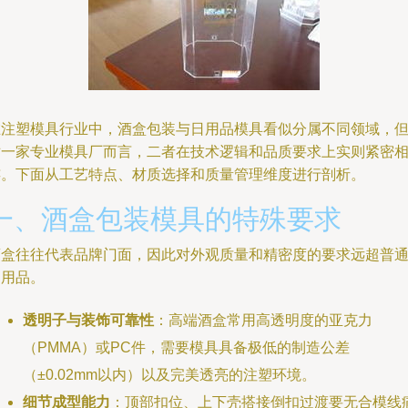
在注塑模具行业中，酒盒包装与日用品模具看似分属不同领域，
对一家专业模具厂而言，二者在技术逻辑和品质要求上实则紧密
连。下面从工艺特点、材质选择和质量管理维度进行剖析。
一、酒盒包装模具的特殊要求
酒盒往往代表品牌门面，因此对外观质量和精密度的要求远超普
日用品。
透明子与装饰可靠性
：高端酒盒常用高透明度的亚克力
（PMMA）或PC件，需要模具具备极低的制造公差
（±0.02mm以内）以及完美透亮的注塑环境。
细节成型能力
：顶部扣位、上下壳搭接倒扣过渡要无合模线