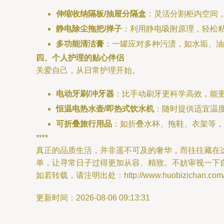
伸缩收纳隔板/抽屉分隔盒
：灵活分割柜内空间
静电除尘拖把/掸子
：利用静电吸附原理，轻松
多功能清洁膏
：一罐应对多种污渍，如水垢、油
四、个人护理的贴心伴侣
关爱自己，从日常护理开始。
电动牙刷/冲牙器
：比手动刷牙更科学高效，能更
恒温电热水壶/即热式饮水机
：随时提供适宜温
可折叠旅行用品
：如折叠水杯、拖鞋、衣架等，
****
真正的品质生活，并非遥不可及的奢华，而往往藏在
单，让寻常日子过得更加从容、精致。不妨审视一下
如若转载，请注明出处：http://www.huobizichan.com/pr
更新时间：2026-08-06 09:13:31