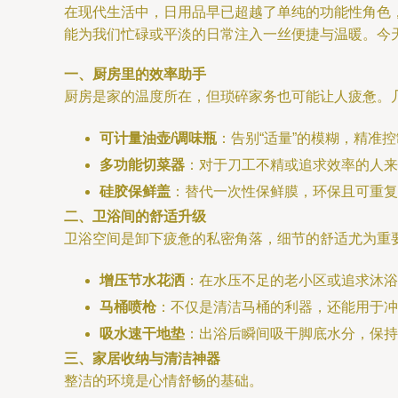
在现代生活中，日用品早已超越了单纯的功能性角色
能为我们忙碌或平淡的日常注入一丝便捷与温暖。今
一、厨房里的效率助手
厨房是家的温度所在，但琐碎家务也可能让人疲惫。
可计量油壶/调味瓶
：告别“适量”的模糊，精准
多功能切菜器
：对于刀工不精或追求效率的人来
硅胶保鲜盖
：替代一次性保鲜膜，环保且可重复
二、卫浴间的舒适升级
卫浴空间是卸下疲惫的私密角落，细节的舒适尤为重
增压节水花洒
：在水压不足的老小区或追求沐浴
马桶喷枪
：不仅是清洁马桶的利器，还能用于冲
吸水速干地垫
：出浴后瞬间吸干脚底水分，保持
三、家居收纳与清洁神器
整洁的环境是心情舒畅的基础。