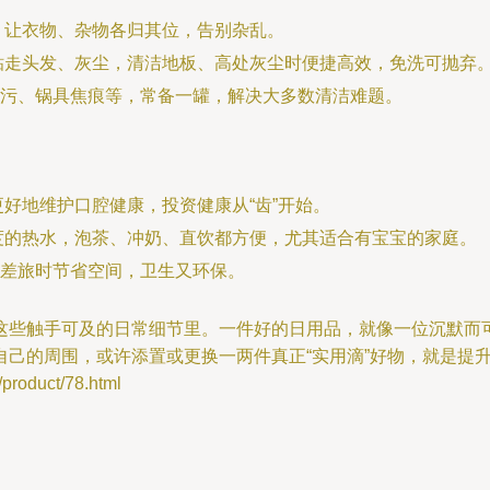
，让衣物、杂物各归其位，告别杂乱。
粘走头发、灰尘，清洁地板、高处灰尘时便捷高效，免洗可抛弃
污、锅具焦痕等，常备一罐，解决大多数清洁难题。
好地维护口腔健康，投资健康从“齿”开始。
度的热水，泡茶、冲奶、直饮都方便，尤其适合有宝宝的家庭。
差旅时节省空间，卫生又环保。
这些触手可及的日常细节里。一件好的日用品，就像一位沉默而
自己的周围，或许添置或更换一两件真正“实用滴”好物，就是提
oduct/78.html