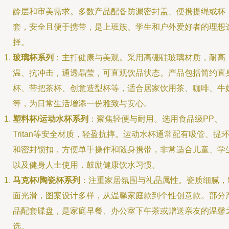
龄层和审美需求。多数产品配备防漏密封盖、便携提绳或杯
套，安全且便于携带，是上班族、学生和户外爱好者的理想
择。
玻璃杯系列
：主打健康与美观。采用高硼硅玻璃材质，耐高
温、抗冲击，通透晶莹，可直观饮品状态。产品包括简约直
杯、带把茶杯、创意造型杯等，适合居家饮用茶、咖啡、牛
等，为日常生活增添一份雅致与安心。
塑料杯/运动水杯系列
：聚焦轻便与耐用。选用食品级PP、
Tritan等安全材质，轻盈抗摔。运动水杯通常配有吸管、提
和密封锁扣，方便单手操作和随身携带，非常适合儿童、学
以及健身人士使用，鼓励健康饮水习惯。
马克杯/陶瓷杯系列
：注重家居氛围与礼品属性。瓷质细腻，
面光滑，图案设计多样，从温馨家庭款到个性创意款。部分
品配套碟盘，是家庭早餐、办公室下午茶或赠送亲友的温馨
选。