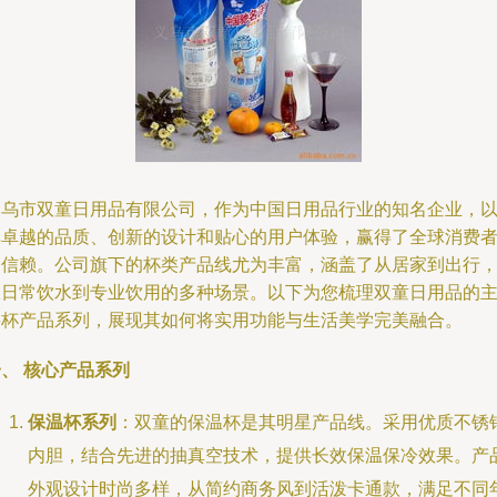
义乌市双童日用品有限公司，作为中国日用品行业的知名企业，
其卓越的品质、创新的设计和贴心的用户体验，赢得了全球消费
的信赖。公司旗下的杯类产品线尤为丰富，涵盖了从居家到出行
从日常饮水到专业饮用的多种场景。以下为您梳理双童日用品的
要杯产品系列，展现其如何将实用功能与生活美学完美融合。
、 核心产品系列
保温杯系列
：双童的保温杯是其明星产品线。采用优质不锈
内胆，结合先进的抽真空技术，提供长效保温保冷效果。产
外观设计时尚多样，从简约商务风到活泼卡通款，满足不同