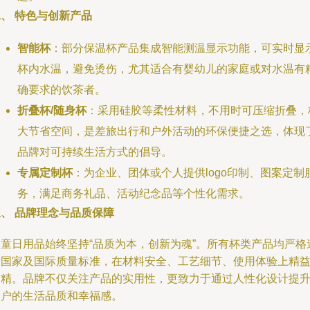
、 特色与创新产品
智能杯
：部分保温杯产品集成智能测温显示功能，可实时显
杯内水温，避免烫伤，尤其适合有婴幼儿的家庭或对水温有
确要求的饮茶者。
折叠杯/随身杯
：采用硅胶等柔性材料，不用时可压缩折叠，
大节省空间，是差旅出行和户外活动的环保便捷之选，体现
品牌对可持续生活方式的倡导。
专属定制杯
：为企业、团体或个人提供logo印制、图案定制
务，满足商务礼品、活动纪念品等个性化需求。
、 品牌理念与品质保障
双童日用品始终坚持“品质为本，创新为魂”。所有杯类产品均严格
循国家及国际质量标准，在材料安全、工艺细节、使用体验上精
求精。品牌不仅关注产品的实用性，更致力于通过人性化设计提
用户的生活品质和幸福感。